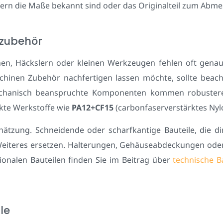
ern die Maße bekannt sind oder das Originalteil zum Abmes
zubehör
n, Häckslern oder kleinen Werkzeugen fehlen oft genau di
inen Zubehör nachfertigen lassen möchte, sollte beacht
mechanisch beanspruchte Komponenten kommen robuster
rkte Werkstoffe wie
PA12+CF15
(carbonfaserverstärktes Nylo
schätzung. Schneidende oder scharfkantige Bauteile, die d
Weiteres ersetzen. Halterungen, Gehäuseabdeckungen od
ionalen Bauteilen finden Sie im Beitrag über
technische 
le