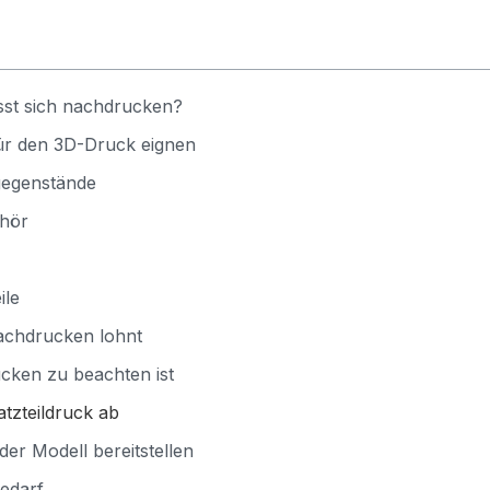
ässt sich nachdrucken?
für den 3D-Druck eignen
sgegenstände
hör
ile
achdrucken lohnt
ken zu beachten ist
atzteildruck ab
oder Modell bereitstellen
Bedarf