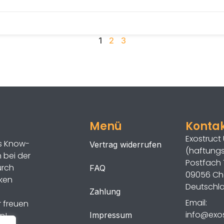
1
2
3
Menü
Konta
Exostruct
as Know-
Vertrag widerrufen
(haftung
 bei der
Postfach 
urch
FAQ
09056 Ch
ken
Deutschl
Zahlung
Email:
r freuen
info@exos
n!
Impressum