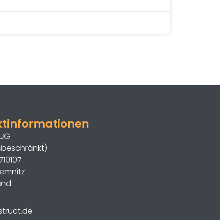
ktinformationen
 UG
sbeschränkt)
710107
emnitz
and
truct.de