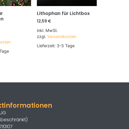
ür
Lithophan für Lichtbox
en
12,59
€
inkl. MwSt.
zzgl.
Versandkosten
osten
Lieferzeit:
3-5 Tage
Tage
ktinformationen
 UG
sbeschränkt)
710107