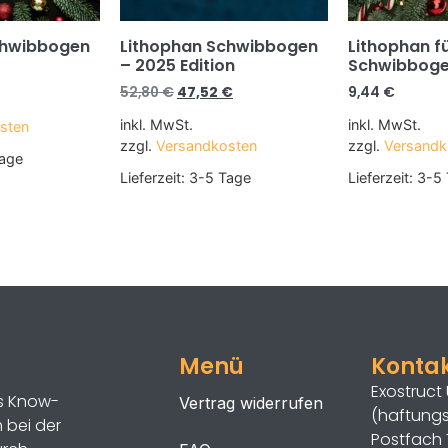
chwibbogen
Lithophan Schwibbogen
Lithophan f
– 2025 Edition
Schwibbog
52,80
€
47,52
€
9,44
€
inkl. MwSt.
inkl. MwSt.
sten
zzgl.
Versandkosten
zzgl.
Versandk
age
Lieferzeit:
3-5 Tage
Lieferzeit:
3-5 
Menü
Konta
Exostruct
as Know-
Vertrag widerrufen
(haftung
 bei der
Postfach 