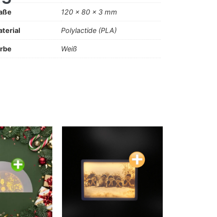
aße
120 x 80 x 3 mm
terial
Polylactide (PLA)
rbe
Weiß