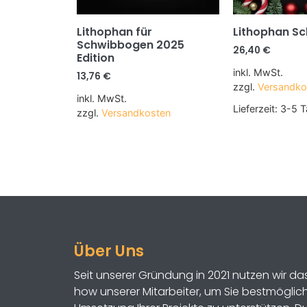
Lithophan für
Lithophan S
Schwibbogen 2025
26,40
€
Edition
inkl. MwSt.
13,76
€
zzgl.
Versandko
inkl. MwSt.
Lieferzeit:
3-5 T
zzgl.
Versandkosten
Über Uns
Seit unserer Gründung in 2021 nutzen wir d
how unserer Mitarbeiter, um Sie bestmöglich