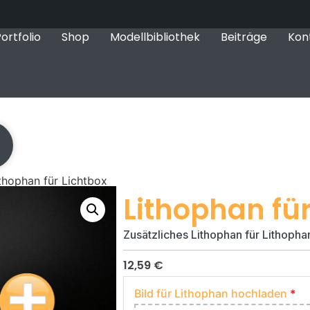
ortfolio
Shop
Modellbibliothek
Beiträge
Kon
thophan für Lichtbox
Lithophan für
Zusätzliches Lithophan für Lithopha
12,59
€
Bild für Lithophan hochladen