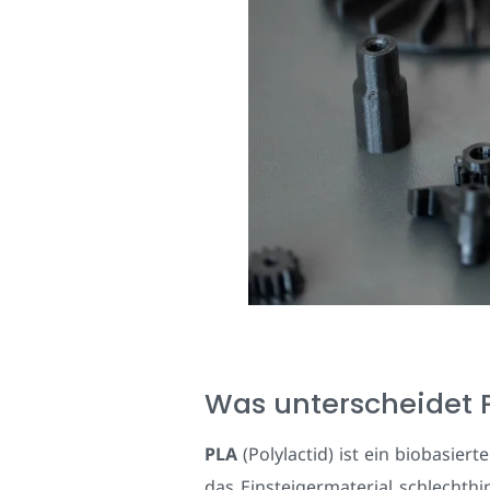
Was unterscheidet 
PLA
(Polylactid) ist ein biobasier
das Einsteigermaterial schlechthi