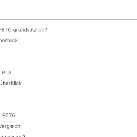
PETG grundsätzlich?
berblick
r PLA
Überblick
ür PETG
Vergleich
aterialwahl?