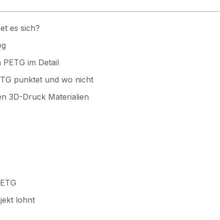
et es sich?
eg
 PETG im Detail
ETG punktet und wo nicht
en 3D-Druck Materialien
PETG
ekt lohnt