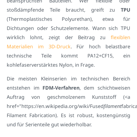
beanspruchten Bauteilen. Wer flexible oder
stoßdämpfende Teile braucht, greift zu
TPU
(Thermoplastisches Polyurethan), etwa für
Dichtungen oder Schutzelemente. Wann sich TPU
wirklich lohnt, zeigt der Beitrag zu
flexiblen
Materialien im 3D-Druck
. Für hoch belastbare
technische Teile kommt PA12+CF15, ein
kohlefaserverstärktes Nylon, in Frage.
Die meisten Kleinserien im technischen Bereich
entstehen im
FDM-Verfahren
, dem schichtweisen
Auftrag von geschmolzenem Kunststoff (<a
href="https://en.wikipedia.org/wiki/Fused
filament
fabric
Filament Fabrication). Es ist robust, kostengünstig
und für Serienteile gut wiederholbar.