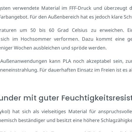
igsten verwendete Material im FFF-Druck und überzeugt d
 Farbangebot. Für den Außenbereich hat es jedoch klare Sc
raturen um 50 bis 60 Grad Celsius zu erweichen. Ein
 sich im Hochsommer verformen. Dazu kommt eine geri
weniger Wochen ausbleichen und spröde werden.
te Außenanwendungen kann PLA noch akzeptabel sein, zum
eneinstrahlung. Für dauerhaften Einsatz im Freien ist es
ounder mit guter Feuchtigkeitsresis
kol) hat sich als vielseitiges Material für anspruchsvol
chemisch beständiger und besitzt eine höhere Schlagzähigke