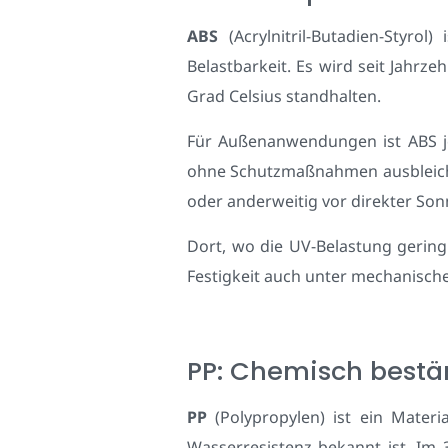
ABS
(Acrylnitril-Butadien-Styro
Belastbarkeit. Es wird seit Jahrz
Grad Celsius standhalten.
Für Außenanwendungen ist ABS je
ohne Schutzmaßnahmen ausbleichen
oder anderweitig vor direkter So
Dort, wo die UV-Belastung gering 
Festigkeit auch unter mechanische
PP: Chemisch bestä
PP
(Polypropylen) ist ein Materi
Wasserresistenz bekannt ist. Im 3