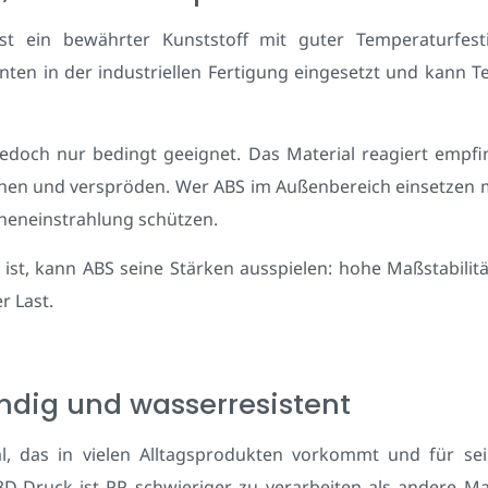
l) ist ein bewährter Kunststoff mit guter Temperaturfes
ehnten in der industriellen Fertigung eingesetzt und kann 
doch nur bedingt geeignet. Das Material reagiert empfi
 und verspröden. Wer ABS im Außenbereich einsetzen möc
nneneinstrahlung schützen.
ist, kann ABS seine Stärken ausspielen: hohe Maßstabilitä
r Last.
ndig und wasserresistent
al, das in vielen Alltagsprodukten vorkommt und für se
D-Druck ist PP schwieriger zu verarbeiten als andere Mat